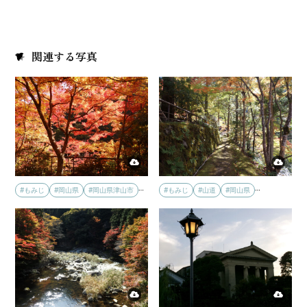
関連する写真
…
…
#もみじ
#岡山県
#岡山県津山市
#もみじ
#山道
#岡山県