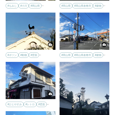
…
…
#もみじ
#小川
#岡山県
#岡山県
#岡山県倉敷市
#建物
…
…
#ポツン
#動物
#壁面
#岡山県
#岡山県倉敷市
#建物
…
#ひとやすみ
#レトロ
#壁面