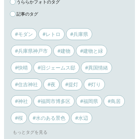
うららかフォトのタグ
記事のタグ
#モダン
#レトロ
#兵庫県
#兵庫県神戸市
#建物
#建物と緑
#快晴
#旧ジェームス邸
#異国情緒
#住吉神社
#夜
#提灯
#灯り
#神社
#福岡市博多区
#福岡県
#鳥居
#桜
#水のある景色
#水辺