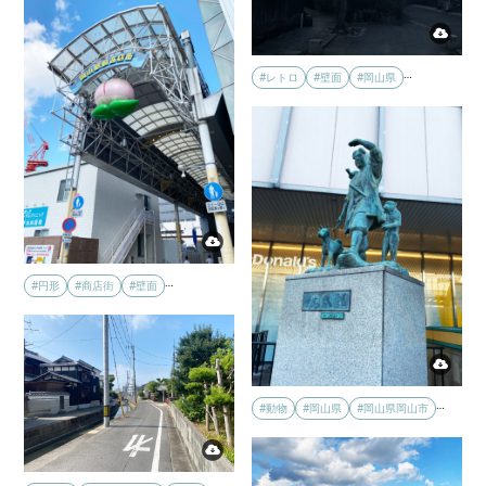
…
#レトロ
#壁面
#岡山県
…
#円形
#商店街
#壁面
…
#動物
#岡山県
#岡山県岡山市