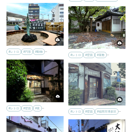
…
#レトロ
#円形
#動物
…
#レトロ
#壁面
#屋敷
…
#レトロ
#壁面
#夜
…
#レトロ
#壁面
#福岡市博多区