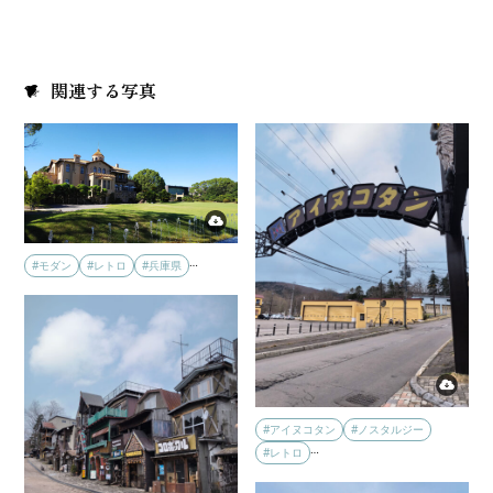
関連する写真
…
#モダン
#レトロ
#兵庫県
#アイヌコタン
#ノスタルジー
…
#レトロ