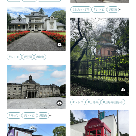
…
#おみやげ屋
#レトロ
#壁面
…
#レトロ
#壁面
#建物
…
#レトロ
#山形県
#山形県山形市
…
#モダン
#レトロ
#壁面