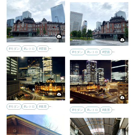
…
#モダン
#レトロ
#壁面
…
#モダン
#レトロ
#壁面
…
#モダン
#レトロ
#夜景
…
#モダン
#レトロ
#夜景