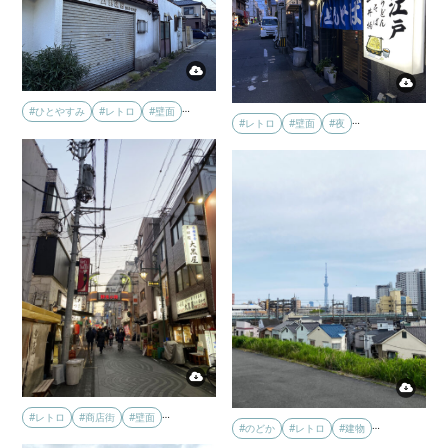
…
#ひとやすみ
#レトロ
#壁面
…
#レトロ
#壁面
#夜
…
#レトロ
#商店街
#壁面
…
#のどか
#レトロ
#建物