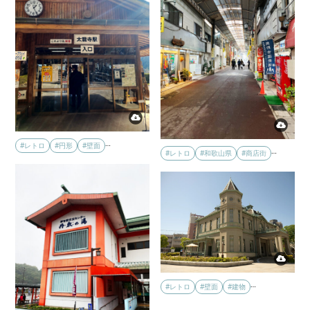
…
#レトロ
#円形
#壁面
…
#レトロ
#和歌山県
#商店街
…
#レトロ
#壁面
#建物