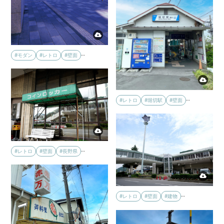
…
#モダン
#レトロ
#壁面
…
#レトロ
#堀切駅
#壁面
…
#レトロ
#壁面
#長野県
…
#レトロ
#壁面
#建物