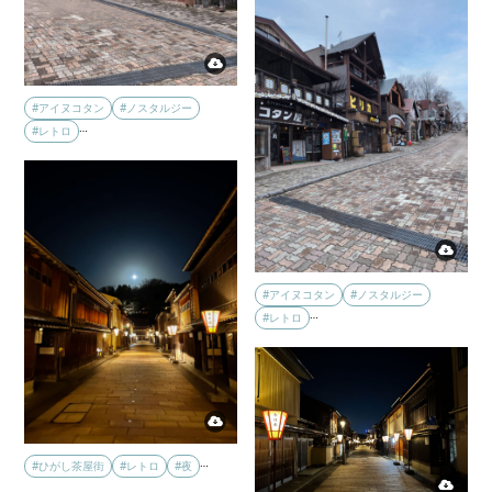
#アイヌコタン
#ノスタルジー
…
#レトロ
#アイヌコタン
#ノスタルジー
…
#レトロ
…
#ひがし茶屋街
#レトロ
#夜