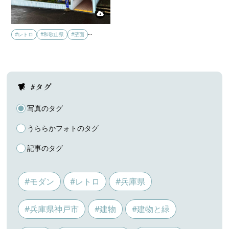
…
#レトロ
#和歌山県
#壁面
#タグ
写真のタグ
うららかフォトのタグ
記事のタグ
#モダン
#レトロ
#兵庫県
#兵庫県神戸市
#建物
#建物と緑