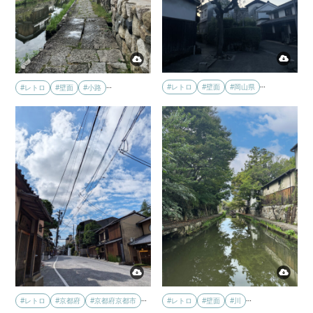
…
…
#レトロ
#壁面
#岡山県
#レトロ
#壁面
#小路
…
…
#レトロ
#壁面
#川
#レトロ
#京都府
#京都府京都市