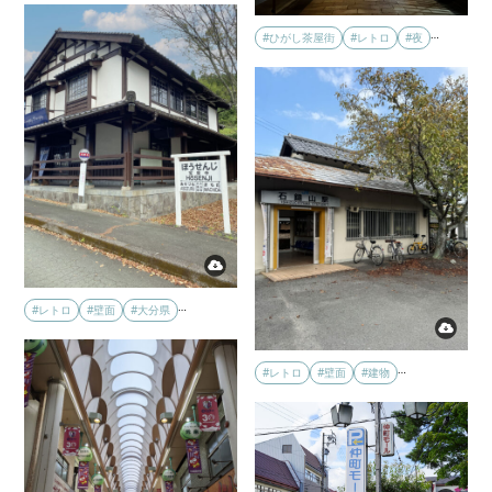
…
#ひがし茶屋街
#レトロ
#夜
…
#レトロ
#壁面
#大分県
…
#レトロ
#壁面
#建物