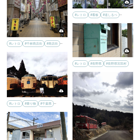
…
#レトロ
#看板
#道しるべ
…
#レトロ
#千林商店街
#商店街
#レトロ
#長野県
#長野県宮田村
…
#レトロ
#乗り物
#千葉県