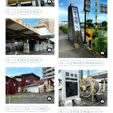
…
#レトロ
#住宅街
#壁面
…
#レトロ
#壁面
#焼津駅
#レトロ
#静岡県
#静岡県焼津市
…
#ノスタルジー
#レトロ
#壁面
…
#レトロ
#円形
#言葉のチカラ