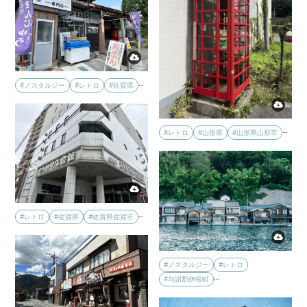
…
#ノスタルジー
#レトロ
#佐賀県
…
#レトロ
#山形県
#山形県山形市
…
#レトロ
#佐賀県
#佐賀県佐賀市
#ノスタルジー
#レトロ
…
#与謝郡伊根町