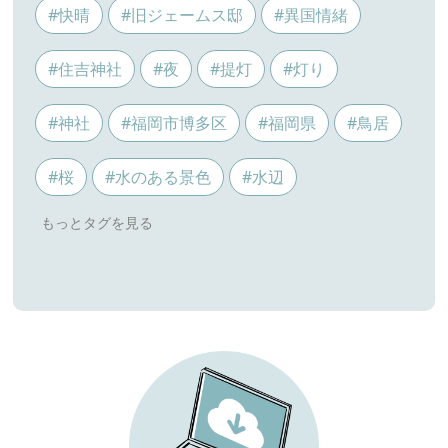
#快晴
#旧ジェームス邸
#異国情緒
#住吉神社
#夜
#提灯
#灯り
#神社
#福岡市博多区
#福岡県
#鳥居
#桜
#水のある景色
#水辺