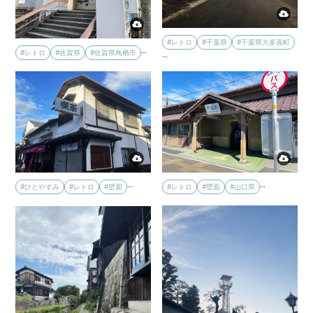
#レトロ
#千葉県
#千葉県大多喜町
…
#レトロ
#佐賀県
#佐賀県鳥栖市
…
…
…
#レトロ
#壁面
#山口県
#ひとやすみ
#レトロ
#壁面