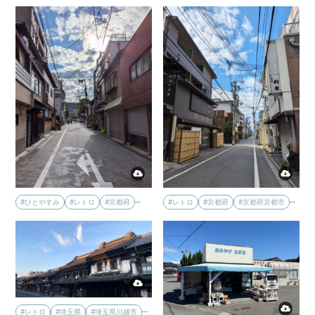
…
…
#レトロ
#京都府
#京都府京都市
#ひとやすみ
#レトロ
#京都府
…
#レトロ
#埼玉県
#埼玉県川越市