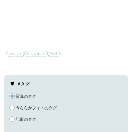
…
#オレンジ
#ノスタルジー
#快晴
#タグ
写真のタグ
うららかフォトのタグ
記事のタグ