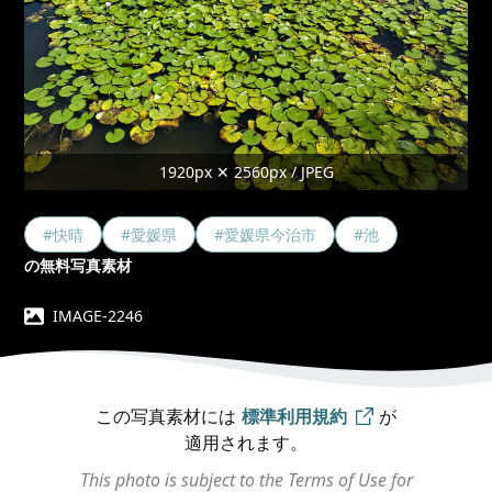
1920px ✕ 2560px / JPEG
#快晴
#愛媛県
#愛媛県今治市
#池
の無料写真素材
IMAGE-2246
この写真素材には
標準利用規約
が
適用されます。
This photo is subject to the Terms of Use for