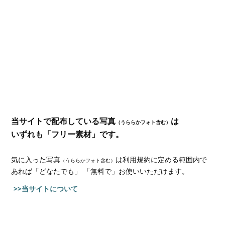
当サイトで配布している写真
は
（うららかフォト含む）
いずれも「フリー素材」です。
気に入った写真
は利用規約に定める範囲内で
（うららかフォト含む）
あれば
「どなたでも」 「無料で」お使いいただけます。
>>当サイトについて