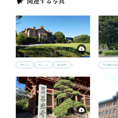
関連する写真
…
#モダン
#レトロ
#兵庫県
#九重町役場