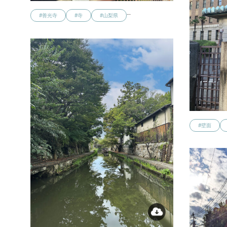
…
#善光寺
#寺
#山梨県
#壁面