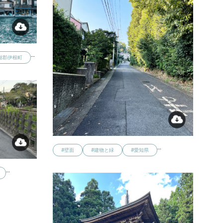
…
謝郡伊根町
…
#壁面
#建物と緑
#愛知県
…