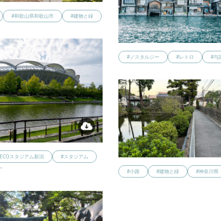
#和歌山県和歌山市
#建物と緑
#ノスタルジー
#レトロ
#与
FF ECOスタジアム新潟
#スタジアム
…
#小路
#建物と緑
#神奈川県