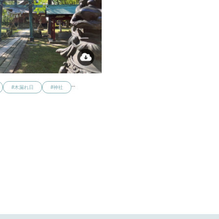
…
#木漏れ日
#神社