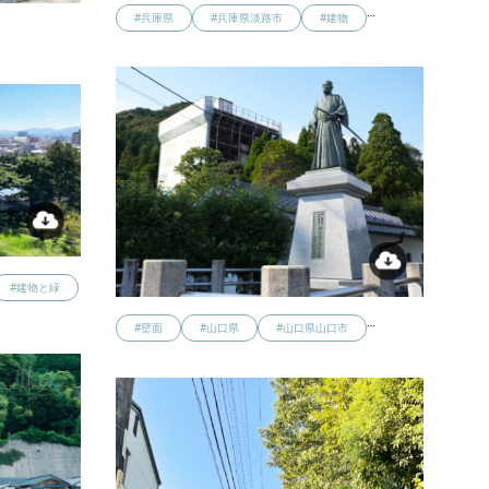
…
#兵庫県
#兵庫県淡路市
#建物
…
#建物と緑
…
#壁面
#山口県
#山口県山口市