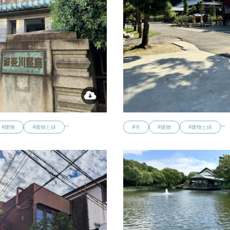
…
…
#建物
#建物と緑
#寺
#建物
#建物と緑