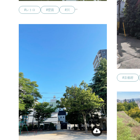
…
#レトロ
#壁面
#川
#京都府