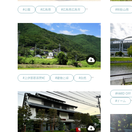
…
#公園
#広島県
#広島県広島市
#和歌山県
…
#上伊那郡辰野町
#建物と緑
#自然
#HARD O
#ドーム