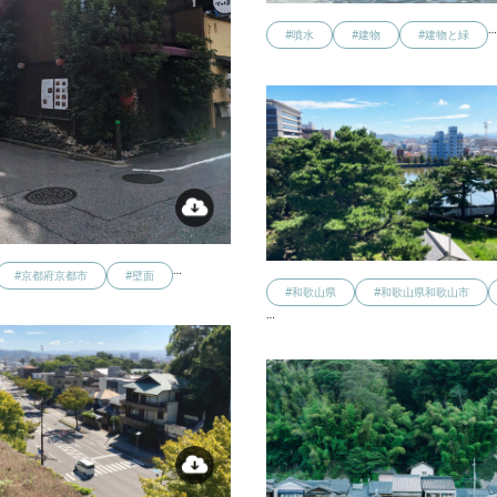
#噴水
#建物
#建物と緑
…
#京都府京都市
#壁面
#和歌山県
#和歌山県和歌山市
…