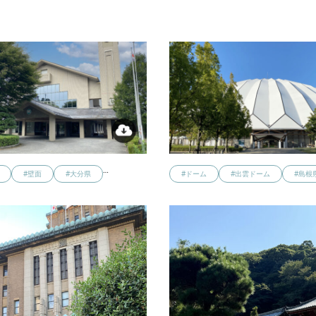
…
#壁面
#大分県
#ドーム
#出雲ドーム
#島根