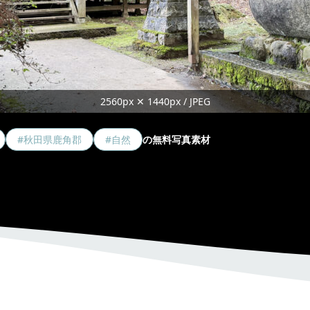
2560px ✕ 1440px / JPEG
#秋田県鹿角郡
#自然
の無料写真素材