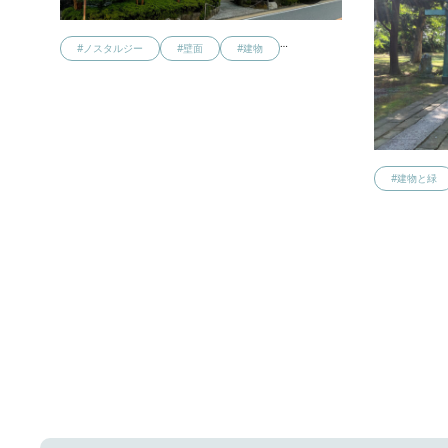
…
#ノスタルジー
#壁面
#建物
#建物と緑