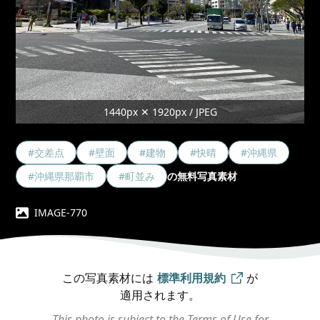
1440px ✕ 1920px / JPEG
#交差点
#壁面
#建物
#快晴
#沖縄県
#沖縄県那覇市
#町並み
の無料写真素材
IMAGE-770
この写真素材には
標準利用規約
が
適用されます。
This photo is subject to the Terms of Use for