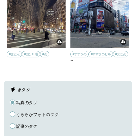
…
#交差点
#国分町通
#夜
#すすきの
#すすきのビル
#交差点
…
#タグ
写真のタグ
うららかフォトのタグ
記事のタグ