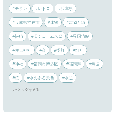
#モダン
#レトロ
#兵庫県
#兵庫県神戸市
#建物
#建物と緑
#快晴
#旧ジェームス邸
#異国情緒
#住吉神社
#夜
#提灯
#灯り
#神社
#福岡市博多区
#福岡県
#鳥居
#桜
#水のある景色
#水辺