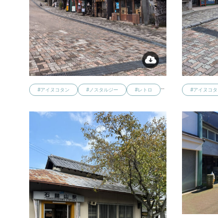
…
#アイヌコタン
#ノスタルジー
#レトロ
#アイヌコタ