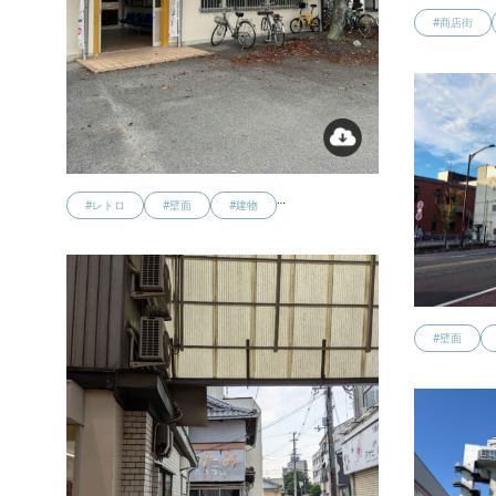
#商店街
…
#レトロ
#壁面
#建物
#壁面