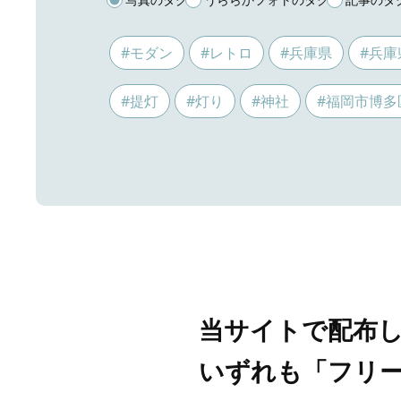
#モダン
#レトロ
#兵庫県
#兵庫
#提灯
#灯り
#神社
#福岡市博多
当サイトで配布
いずれも「フリ