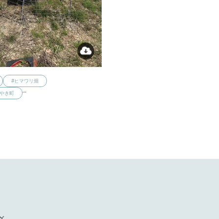
#ヒマワリ畑
…
みやき町
グ