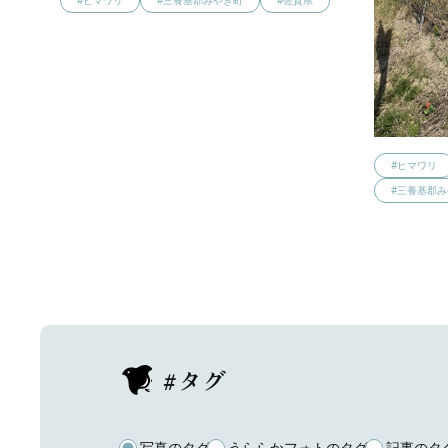
#ヒマワリ
#三養基郡みやき町
#佐賀県
#ヒマワリ
#三養基郡
#タグ
写真のタグ
うららかフォトのタグ
記事のタ