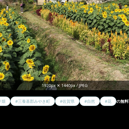
1920px ✕ 1440px / JPEG
リ畑
#三養基郡みやき町
#佐賀県
#自然
#花
の無料