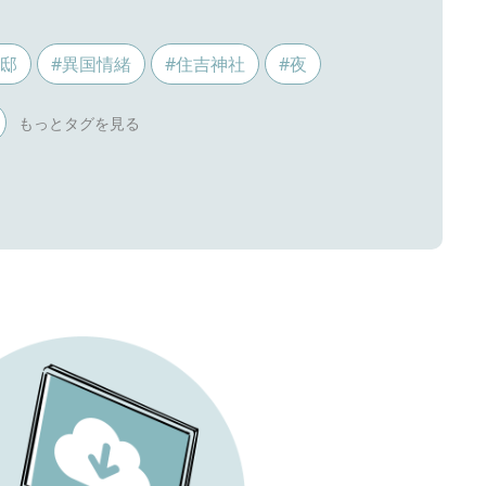
ス邸
#異国情緒
#住吉神社
#夜