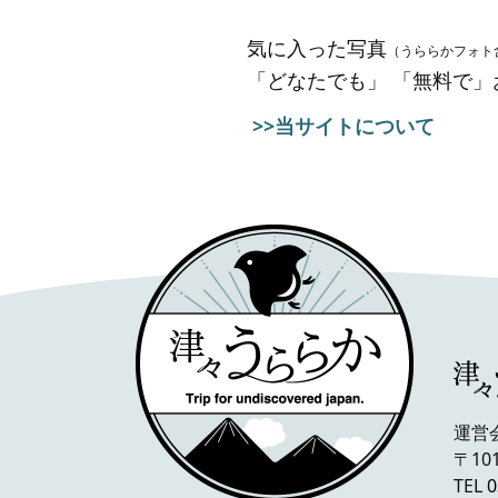
気に入った写真
（うららかフォト
「どなたでも」 「無料で
>>当サイトについて
運営
〒10
TEL
0