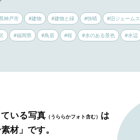
県神戸市
#建物
#建物と緑
#快晴
#旧ジェーム
区
#福岡県
#鳥居
#桜
#水のある景色
#水辺
している写真
は
（うららかフォト含む）
ー素材」です。