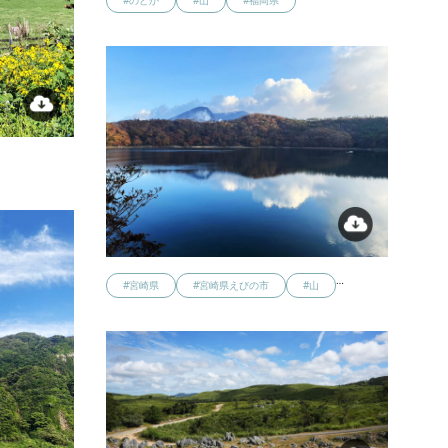
#のどか
#山
#福岡県
…
#宮崎県
#宮崎県えびの市
#山