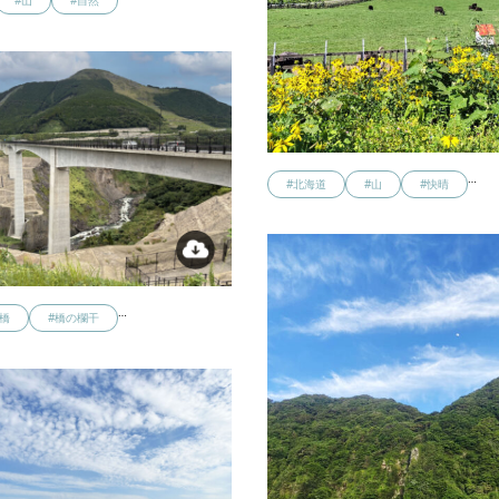
#山
#自然
…
#北海道
#山
#快晴
…
#橋
#橋の欄干