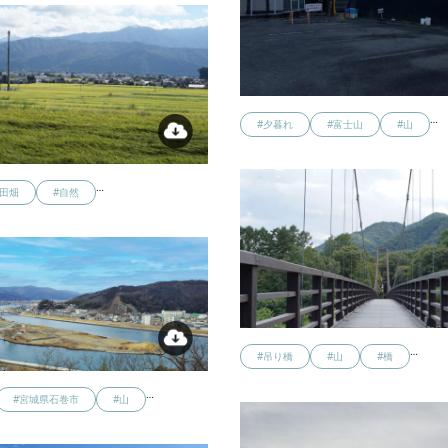
…
#夕暮れ
#富士山
#山
…
#田畑
#自然
…
#吊り橋
#山
#橋
…
#宮城県石巻市
#山