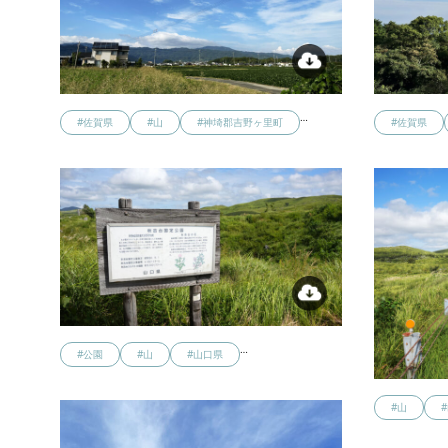
…
#佐賀県
#山
#神埼郡吉野ヶ里町
#佐賀県
…
#公園
#山
#山口県
#山