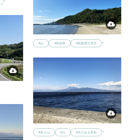
…
#山
#島根県
#島根県出雲市
…
#富士山
#山
#水のある景色