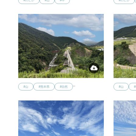
#のどか
#山
#牛
#のどか
…
#山
#熊本県
#自然
#山