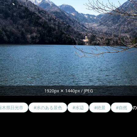
1920px ✕ 1440px / JPEG
栃木県日光市
#水のある景色
#水辺
#絶景
#自然
の