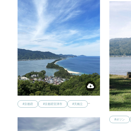
…
#京都府
#京都府宮津市
#天橋立
#ポツン