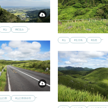
…
#山
#町並み
…
#山
#生月島
#自然
…
#山口県
#山口県美祢市