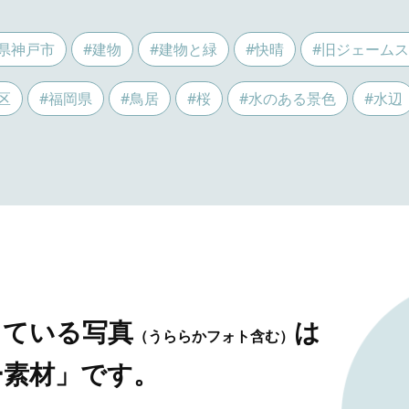
県神戸市
#建物
#建物と緑
#快晴
#旧ジェーム
区
#福岡県
#鳥居
#桜
#水のある景色
#水辺
している写真
は
（うららかフォト含む）
ー素材」です。