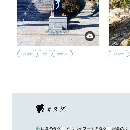
…
#太龍寺
#寺
#徳島県
#太龍寺
#タグ
写真のタグ
うららかフォトのタグ
記事のタ