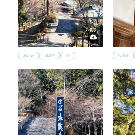
…
#のどか
#太龍寺
#寺
#太龍寺