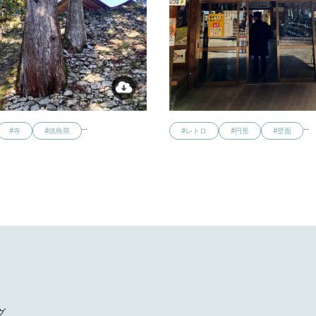
…
…
#寺
#徳島県
#レトロ
#円形
#壁面
グ