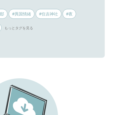
ス邸
#異国情緒
#住吉神社
#夜