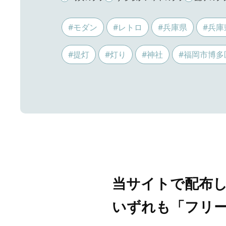
#モダン
#レトロ
#兵庫県
#兵庫
#提灯
#灯り
#神社
#福岡市博多
当サイトで配布
いずれも「フリ