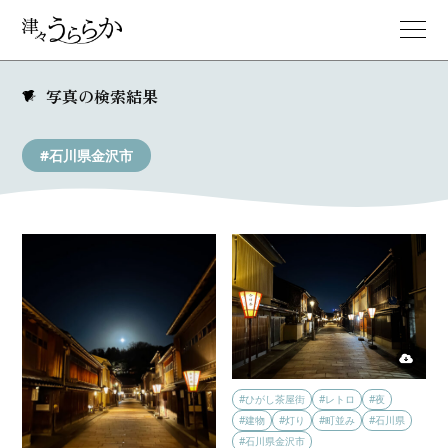
写真の検索結果
#石川県金沢市
#ひがし茶屋街
#レトロ
#夜
#建物
#灯り
#町並み
#石川県
#石川県金沢市