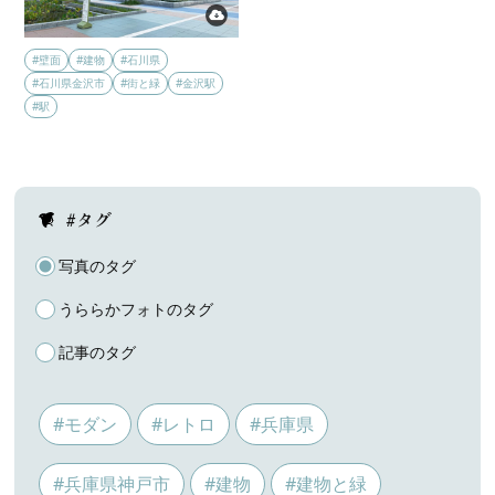
#壁面
#建物
#石川県
#石川県金沢市
#街と緑
#金沢駅
#駅
#タグ
写真のタグ
うららかフォトのタグ
記事のタグ
#モダン
#レトロ
#兵庫県
#兵庫県神戸市
#建物
#建物と緑