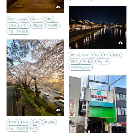
#ひがし茶屋街
#レトロ
#夜
#建物
#灯り
#町並み
#石川県
#石川県金沢市
#ひがし茶屋街
#夜
#川
#建物
#灯り
#町並み
#石川県
#石川県金沢市
#夕方
#夕暮れ
#桜
#石川県
#石川県金沢市
#花