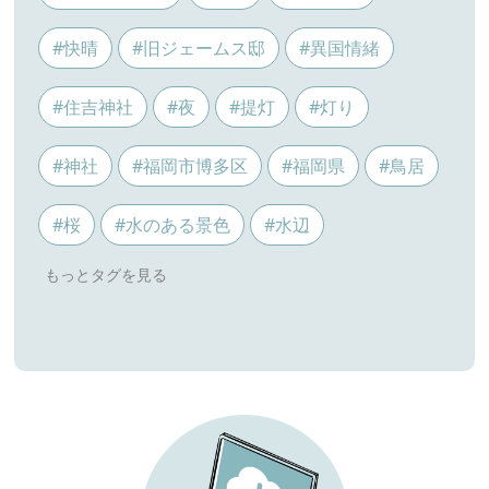
#快晴
#旧ジェームス邸
#異国情緒
#住吉神社
#夜
#提灯
#灯り
#神社
#福岡市博多区
#福岡県
#鳥居
#桜
#水のある景色
#水辺