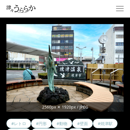
2560px ✕ 1920px / JPEG
#レトロ
#円形
#動物
#壁面
#焼津駅