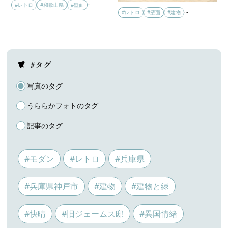
…
#レトロ
#和歌山県
#壁面
…
#レトロ
#壁面
#建物
#タグ
写真のタグ
うららかフォトのタグ
記事のタグ
#モダン
#レトロ
#兵庫県
#兵庫県神戸市
#建物
#建物と緑
#快晴
#旧ジェームス邸
#異国情緒