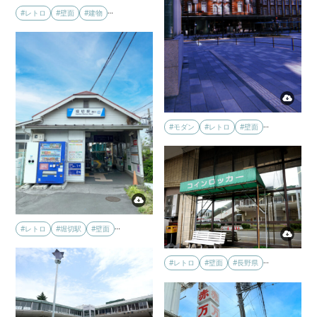
…
#レトロ
#壁面
#建物
…
#モダン
#レトロ
#壁面
…
#レトロ
#堀切駅
#壁面
…
#レトロ
#壁面
#長野県