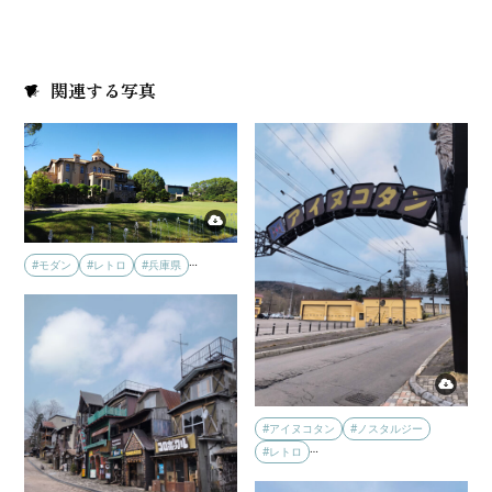
関連する写真
…
#モダン
#レトロ
#兵庫県
#アイヌコタン
#ノスタルジー
…
#レトロ