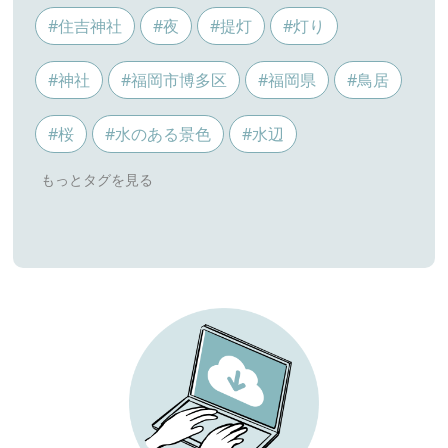
#住吉神社
#夜
#提灯
#灯り
#神社
#福岡市博多区
#福岡県
#鳥居
#桜
#水のある景色
#水辺