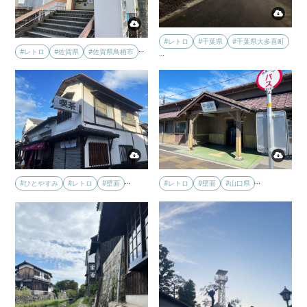
#レトロ
#千葉県
#千葉県大多喜町
…
#レトロ
#佐賀県
#佐賀県鳥栖市
…
…
…
#レトロ
#壁面
#山口県
#ひとやすみ
#レトロ
#壁面