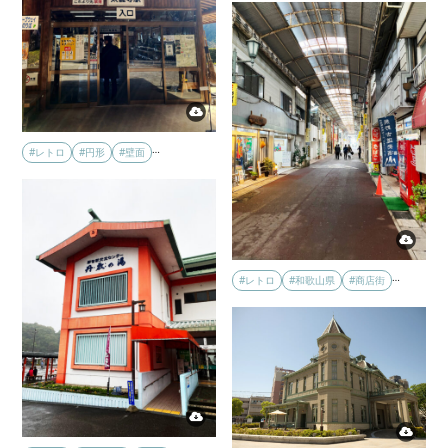
…
#レトロ
#円形
#壁面
…
#レトロ
#和歌山県
#商店街