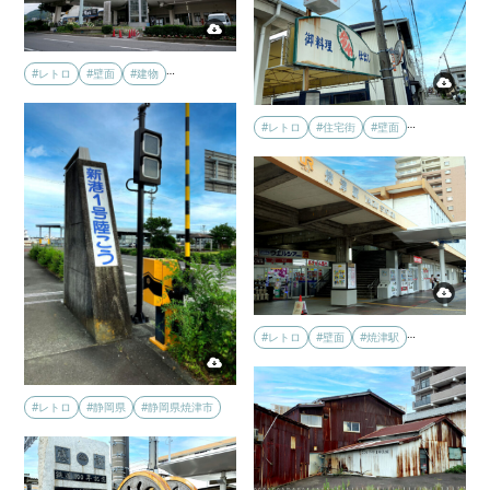
…
#レトロ
#壁面
#建物
…
#レトロ
#住宅街
#壁面
…
#レトロ
#壁面
#焼津駅
#レトロ
#静岡県
#静岡県焼津市