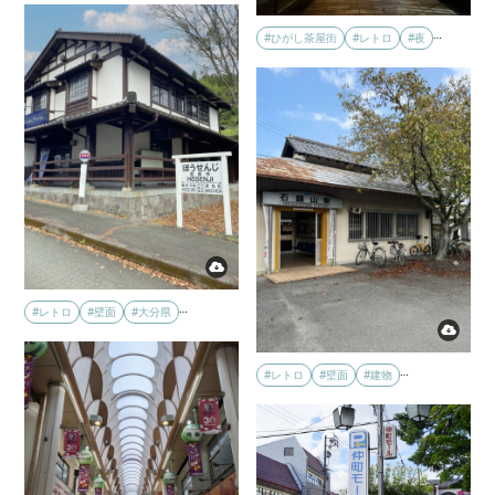
…
#ひがし茶屋街
#レトロ
#夜
…
#レトロ
#壁面
#大分県
…
#レトロ
#壁面
#建物