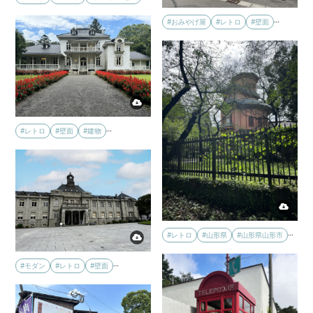
…
#おみやげ屋
#レトロ
#壁面
…
#レトロ
#壁面
#建物
…
#レトロ
#山形県
#山形県山形市
…
#モダン
#レトロ
#壁面