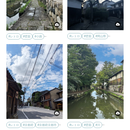
…
…
#レトロ
#壁面
#岡山県
#レトロ
#壁面
#小路
…
…
#レトロ
#壁面
#川
#レトロ
#京都府
#京都府京都市