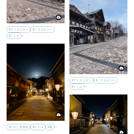
#アイヌコタン
#ノスタルジー
…
#レトロ
#アイヌコタン
#ノスタルジー
…
#レトロ
…
#ひがし茶屋街
#レトロ
#夜