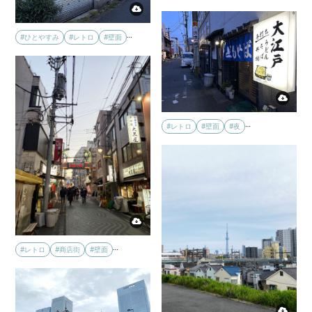
…
#ひとやすみ
#レトロ
#壁面
…
#レトロ
#壁面
#夜
…
#レトロ
#商店街
#壁面