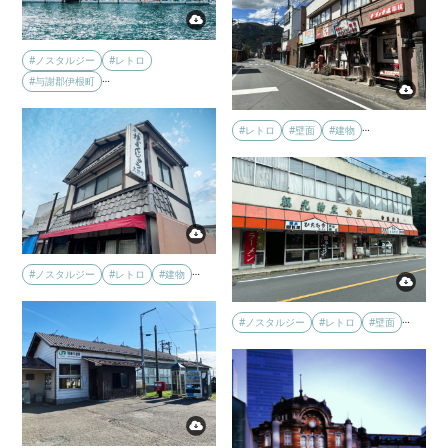
#ノスタルジー
#レトロ
…
#与謝郡伊根町
…
#レトロ
#壁面
#建物
…
#ノスタルジー
#レトロ
#建物
…
#ノスタルジー
#レトロ
#壁面