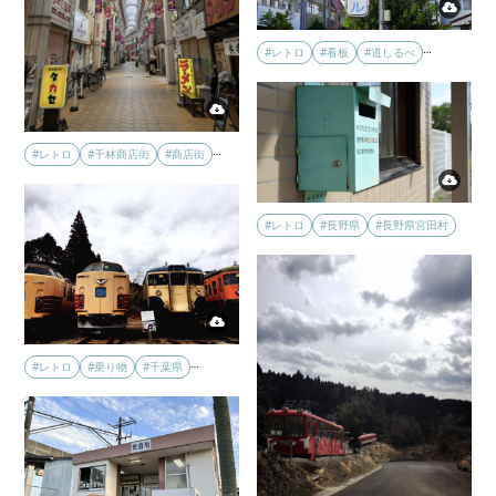
…
#レトロ
#看板
#道しるべ
…
#レトロ
#千林商店街
#商店街
#レトロ
#長野県
#長野県宮田村
…
#レトロ
#乗り物
#千葉県