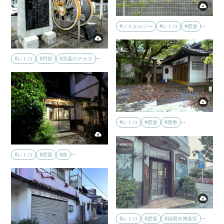
…
#ノスタルジー
#レトロ
#壁面
…
#レトロ
#円形
#言葉のチカラ
…
#レトロ
#壁面
#屋敷
…
#レトロ
#壁面
#夜
…
#レトロ
#壁面
#福岡市博多区