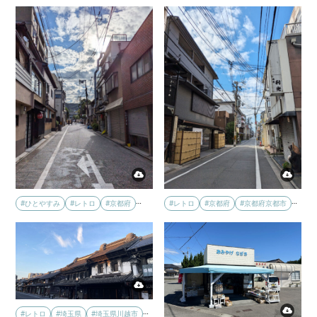
…
…
#レトロ
#京都府
#京都府京都市
#ひとやすみ
#レトロ
#京都府
…
#レトロ
#埼玉県
#埼玉県川越市