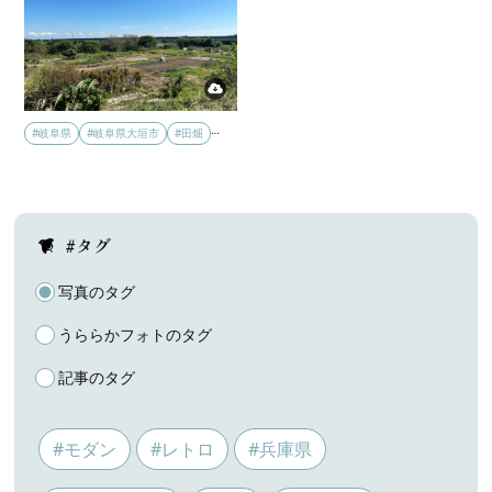
…
#岐阜県
#岐阜県大垣市
#田畑
#タグ
写真のタグ
うららかフォトのタグ
記事のタグ
#モダン
#レトロ
#兵庫県