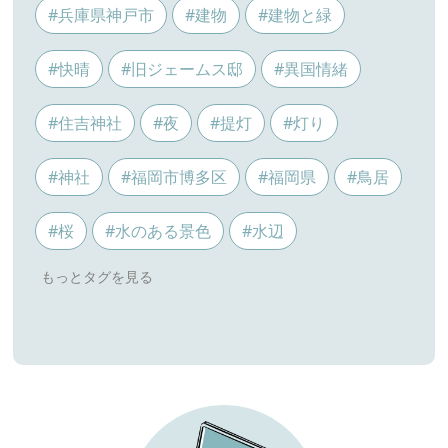
#兵庫県神戸市
#建物
#建物と緑
#快晴
#旧ジェームス邸
#異国情緒
#住吉神社
#夜
#提灯
#灯り
#神社
#福岡市博多区
#福岡県
#鳥居
#桜
#水のある景色
#水辺