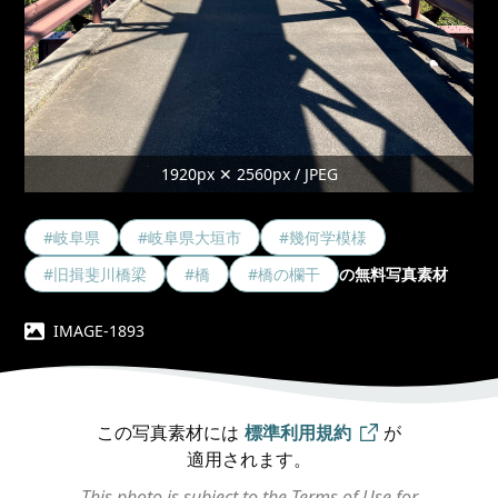
1920px ✕ 2560px / JPEG
#岐阜県
#岐阜県大垣市
#幾何学模様
#旧揖斐川橋梁
#橋
#橋の欄干
の無料写真素材
IMAGE-1893
この写真素材には
標準利用規約
が
適用されます。
This photo is subject to the Terms of Use for