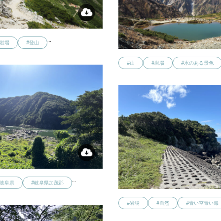
…
#岩場
#登山
#山
#岩場
#水のある景色
…
#岐阜県
#岐阜県加茂郡
#岩場
#自然
#青い空青い海