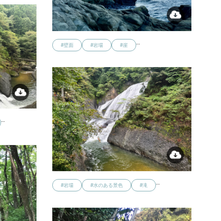
…
#壁面
#岩場
#崖
…
…
#岩場
#水のある景色
#滝