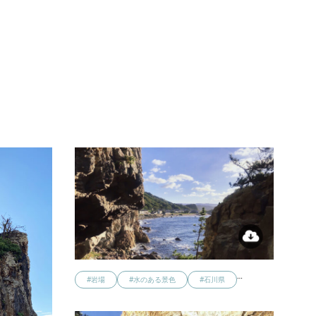
…
#岩場
#水のある景色
#石川県