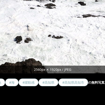
2560px ✕ 1920px / JPEG
色
#海
#躍動感
#高知県
#高知県高知市
の無料写真