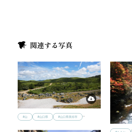
関連する写真
…
#山
#山口県
#山口県美祢市