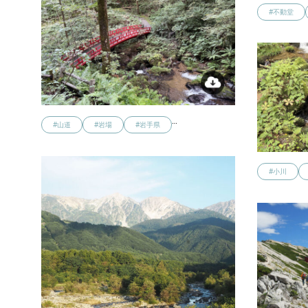
#不動堂
…
#山道
#岩場
#岩手県
#小川