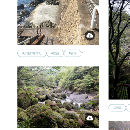
…
#丹生郡越前町
#壁面
#岩場
#岩場