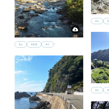
#山
…
#山
#岩場
#川
#山