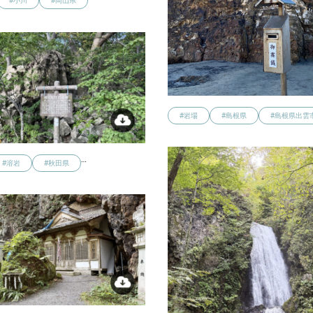
#小川
#岡山県
#岩場
#島根県
#島根県出雲
…
#溶岩
#秋田県