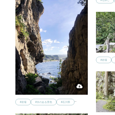
#もみじ
#岩場
…
#岩場
#水のある景色
#石川県