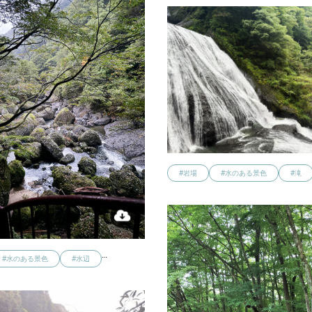
#岩場
#水のある景色
#滝
…
#水のある景色
#水辺