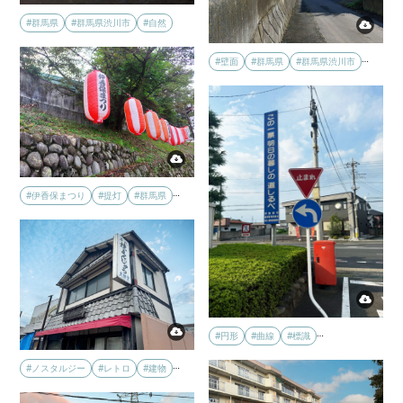
#群馬県
#群馬県渋川市
#自然
…
#壁面
#群馬県
#群馬県渋川市
…
#伊香保まつり
#提灯
#群馬県
…
#円形
#曲線
#標識
…
#ノスタルジー
#レトロ
#建物