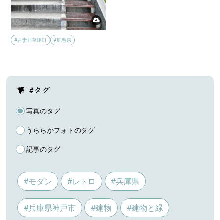
#吾妻郡草津町
#群馬県
#タグ
写真のタグ
うららかフォトのタグ
記事のタグ
#モダン
#レトロ
#兵庫県
#兵庫県神戸市
#建物
#建物と緑