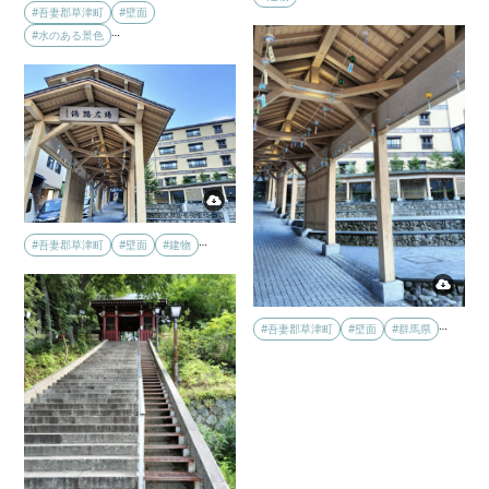
#吾妻郡草津町
#壁面
…
#水のある景色
…
#吾妻郡草津町
#壁面
#建物
…
#吾妻郡草津町
#壁面
#群馬県