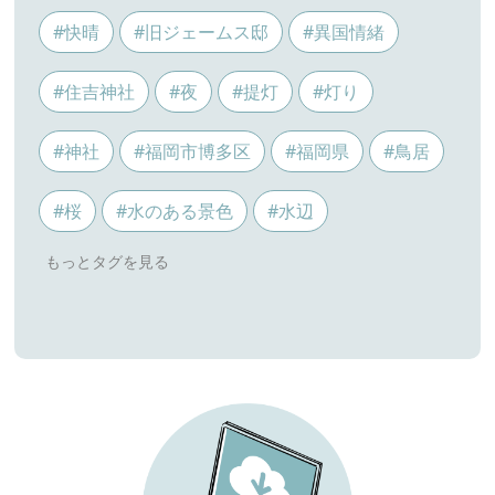
#快晴
#旧ジェームス邸
#異国情緒
#住吉神社
#夜
#提灯
#灯り
#神社
#福岡市博多区
#福岡県
#鳥居
#桜
#水のある景色
#水辺