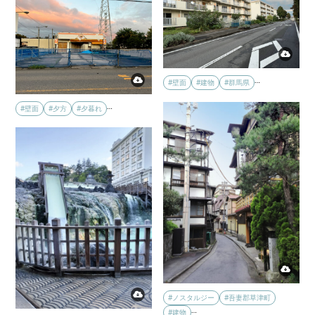
…
#壁面
#建物
#群馬県
…
#壁面
#夕方
#夕暮れ
#ノスタルジー
#吾妻郡草津町
…
#建物