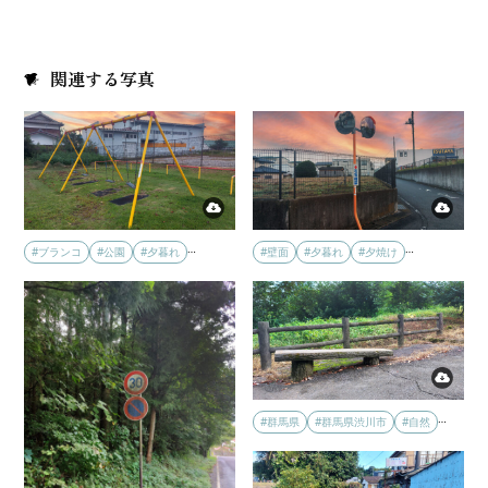
関連する写真
…
…
#ブランコ
#公園
#夕暮れ
#壁面
#夕暮れ
#夕焼け
…
#群馬県
#群馬県渋川市
#自然