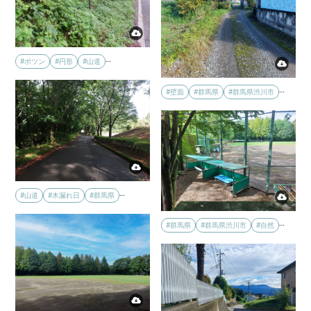
…
#ポツン
#円形
#山道
…
#壁面
#群馬県
#群馬県渋川市
…
#山道
#木漏れ日
#群馬県
…
#群馬県
#群馬県渋川市
#自然