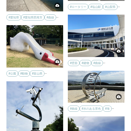
…
#ロータリー
#塩山駅
#山梨県
…
#愛知県
#愛知県西尾市
#曲線
…
#壁面
#建物
#曲線
…
#公園
#動物
#富山県
…
#曲線
#水のある景色
#海