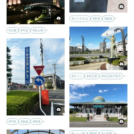
…
#ひとやすみ
#壁面
#建物
…
#公園
#円形
#富山県
…
#ポツン
#埼玉県
#埼玉県戸田市
…
#円形
#曲線
#標識
…
#トルコ館
#壁面
#山形県