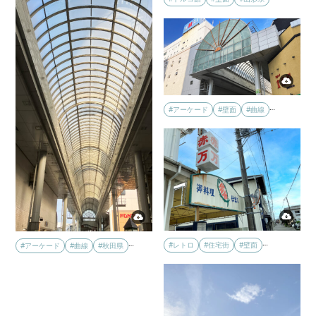
…
#アーケード
#壁面
#曲線
…
…
#レトロ
#住宅街
#壁面
#アーケード
#曲線
#秋田県