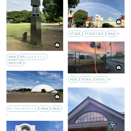
…
#千葉県
#千葉県千葉市
#曲線
#曲線
#気になるオブジェ
…
#神奈川県
…
#壁面
#夕暮れ
#夕焼け
#ニプロハチ公ドーム
#建物
#曲線
…