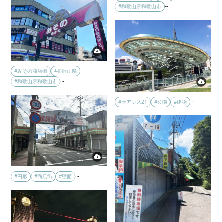
…
#和歌山県和歌山市
#みその商店街
#和歌山県
…
#和歌山県和歌山市
…
#オアシス21
#公園
#建物
…
#円形
#商店街
#壁面