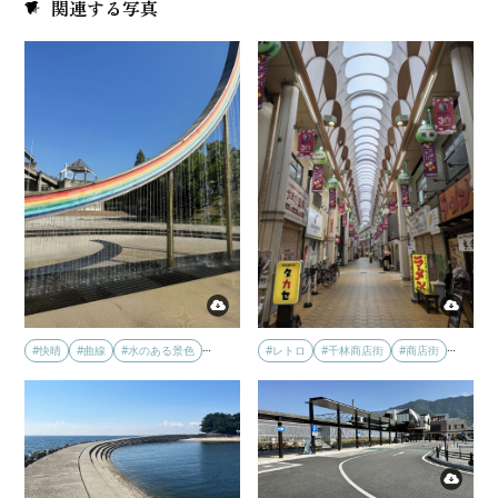
関連する写真
…
…
#快晴
#曲線
#水のある景色
#レトロ
#千林商店街
#商店街