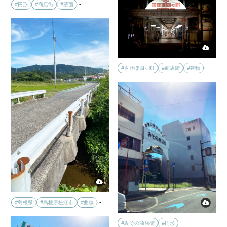
…
#円形
#商店街
#壁面
…
#させぼ四ヶ町
#商店街
#建物
…
#島根県
#島根県松江市
#曲線
#みその商店街
#円形