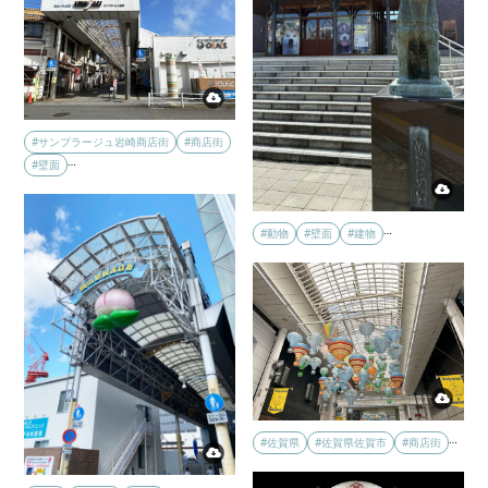
#サンプラージュ岩崎商店街
#商店街
…
#壁面
…
#動物
#壁面
#建物
…
#佐賀県
#佐賀県佐賀市
#商店街