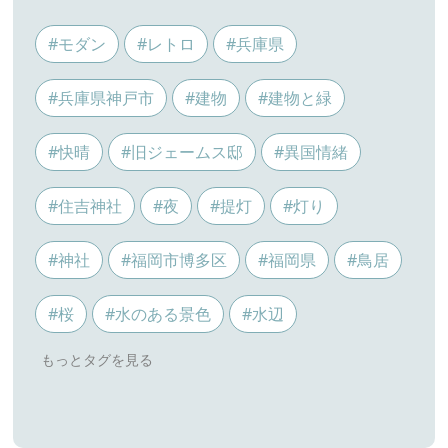
#モダン
#レトロ
#兵庫県
#兵庫県神戸市
#建物
#建物と緑
#快晴
#旧ジェームス邸
#異国情緒
#住吉神社
#夜
#提灯
#灯り
#神社
#福岡市博多区
#福岡県
#鳥居
#桜
#水のある景色
#水辺