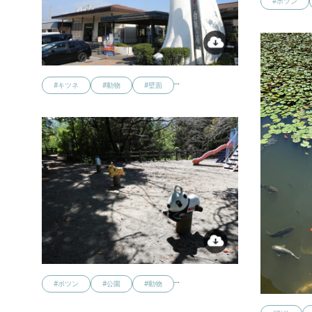
#ポツン
…
#キツネ
#動物
#壁面
…
#ポツン
#公園
#動物