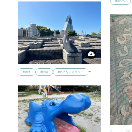
#ポツン
…
#動物
#快晴
#気になるオブジェ