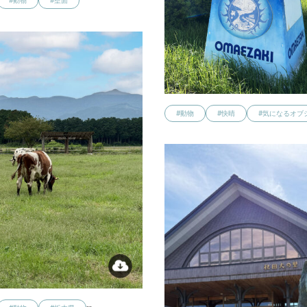
#動物
#壁面
#動物
#快晴
#気になるオブ
…