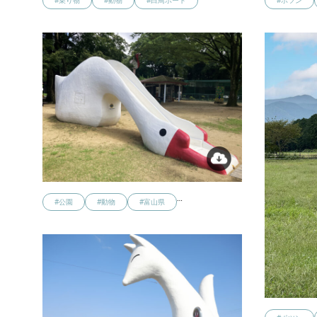
#乗り物
#動物
#白鳥ボート
#ポツン
…
#公園
#動物
#富山県