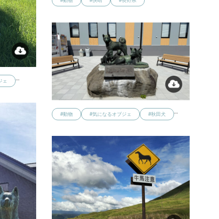
#動物
#快晴
#長野県
…
ジェ
…
#動物
#気になるオブジェ
#秋田犬