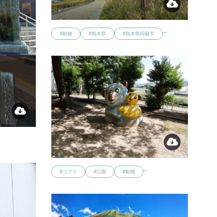
…
#動物
#熊本県
#熊本県阿蘇市
…
#コアラ
#公園
#動物