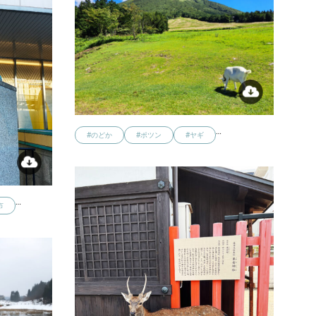
…
#のどか
#ポツン
#ヤギ
…
市