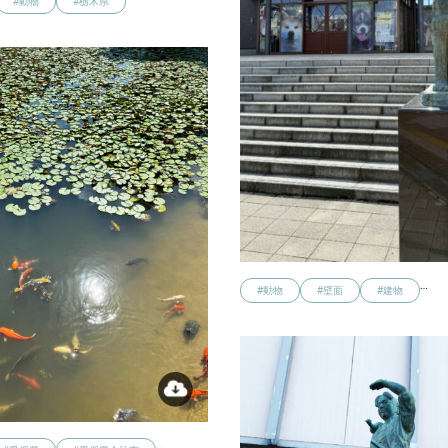
#動物
#栃木県
…
#動物
#壁面
#建物
…