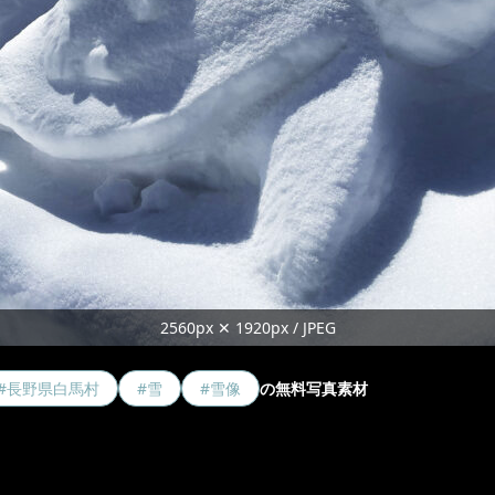
2560px ✕ 1920px / JPEG
#長野県白馬村
#雪
#雪像
の無料写真素材