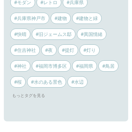
#モダン
#レトロ
#兵庫県
#兵庫県神戸市
#建物
#建物と緑
#快晴
#旧ジェームス邸
#異国情緒
#住吉神社
#夜
#提灯
#灯り
#神社
#福岡市博多区
#福岡県
#鳥居
#桜
#水のある景色
#水辺