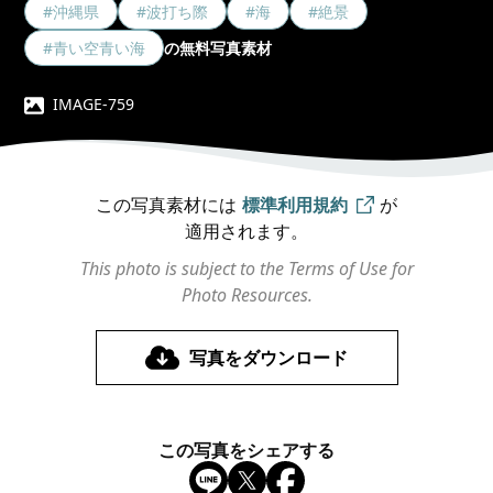
#沖縄県
#波打ち際
#海
#絶景
#青い空青い海
の無料写真素材
IMAGE-759
この写真素材には
標準利用規約
が
適用されます。
This photo is subject to the Terms of Use for
Photo Resources.
写真をダウンロード
この写真をシェアする