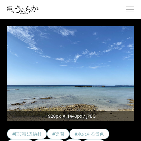
1920px ✕ 1440px / JPEG
#国頭郡恩納村
#楽園
#水のある景色