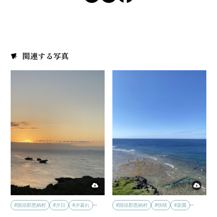
関連する写真
…
…
#国頭郡恩納村
#夕日
#夕暮れ
#国頭郡恩納村
#快晴
#楽園