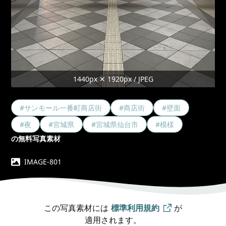
1440px ✕ 1920px / JPEG
#サンモール一番町商店街
#商店街
#壁面
#夜
#宮城県
#宮城県仙台市
#模様
の無料写真素材
IMAGE-801
この写真素材には
標準利用規約
が
適用されます。