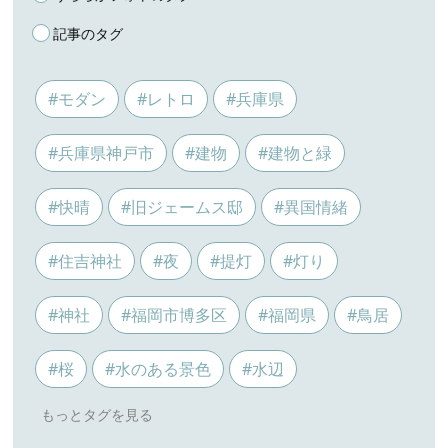
記事のタグ
#モダン
#レトロ
#兵庫県
#兵庫県神戸市
#建物
#建物と緑
#快晴
#旧ジェームス邸
#異国情緒
#住吉神社
#夜
#提灯
#灯り
#神社
#福岡市博多区
#福岡県
#鳥居
#桜
#水のある景色
#水辺