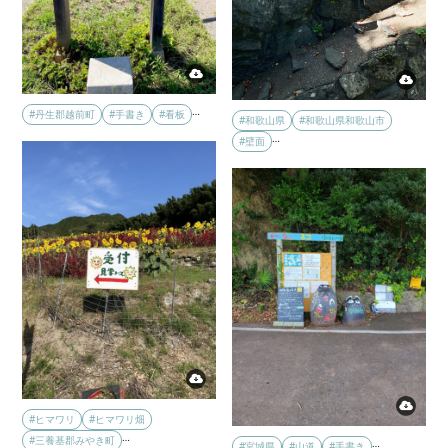
…
#丹生郡越前町
#手書き
#看板
#和歌山県
#和歌山県和歌山市
…
#壁面
#ヒマワリ
#ヒマワリ畑
…
#三養基郡みやき町
…
#宮城県
#山道
#手書き