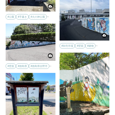
…
#公園
#手書き
#火の神公園
…
#卸売市場
#壁面
#建物
…
#壁面
#徳島県
#徳島県吉野市