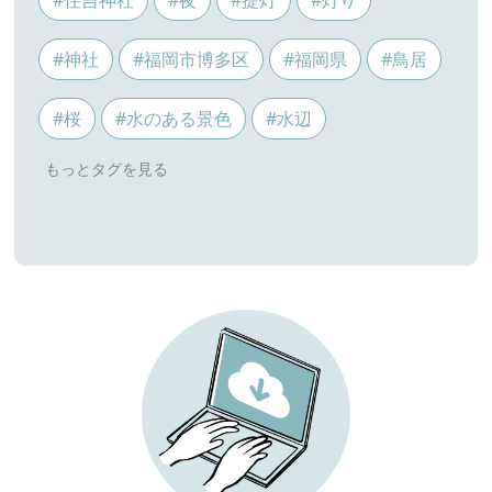
#住吉神社
#夜
#提灯
#灯り
#神社
#福岡市博多区
#福岡県
#鳥居
#桜
#水のある景色
#水辺