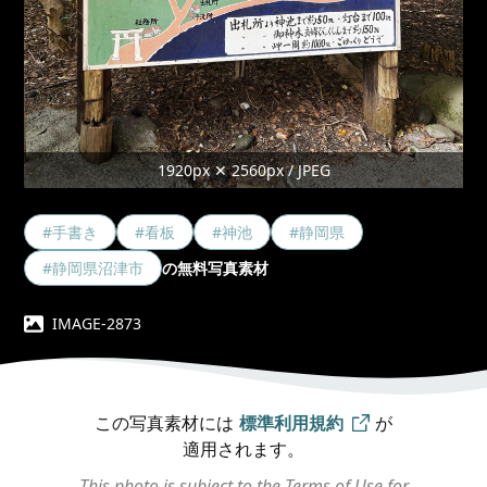
1920px ✕ 2560px / JPEG
#手書き
#看板
#神池
#静岡県
#静岡県沼津市
の無料写真素材
IMAGE-2873
この写真素材には
標準利用規約
が
適用されます。
This photo is subject to the Terms of Use for