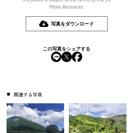
Photo Resources.
写真をダウンロード
この写真をシェアする
関連する写真