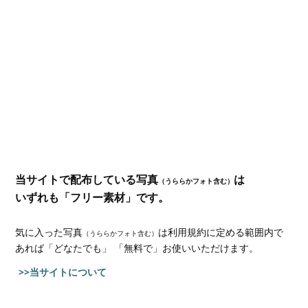
当サイトで配布している写真
は
（うららかフォト含む）
いずれも「フリー素材」です。
気に入った写真
は利用規約に定める範囲内で
（うららかフォト含む）
あれば
「どなたでも」 「無料で」お使いいただけます。
>>当サイトについて